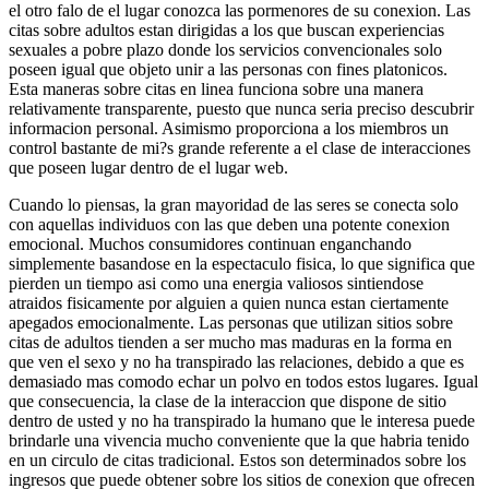
el otro falo de el lugar conozca las pormenores de su conexion. Las
citas sobre adultos estan dirigidas a los que buscan experiencias
sexuales a pobre plazo donde los servicios convencionales solo
poseen igual que objeto unir a las personas con fines platonicos.
Esta maneras sobre citas en linea funciona sobre una manera
relativamente transparente, puesto que nunca seri­a preciso descubrir
informacion personal. Asimismo proporciona a los miembros un
control bastante de mi?s grande referente a el clase de interacciones
que poseen lugar dentro de el lugar web.
Cuando lo piensas, la gran mayoridad de las seres se conecta solo
con aquellas individuos con las que deben una potente conexion
emocional. Muchos consumidores continuan enganchando
simplemente basandose en la espectaculo fisica, lo que significa que
pierden un tiempo asi­ como una energia valiosos sintiendose
atraidos fisicamente por alguien a quien nunca estan ciertamente
apegados emocionalmente.
Las personas que utilizan sitios sobre
citas de adultos tienden a ser mucho mas maduras en la forma en
que ven el sexo y no ha transpirado las relaciones, debido a que es
demasiado mas comodo echar un polvo en todos estos lugares. Igual
que consecuencia, la clase de la interaccion que dispone de sitio
dentro de usted y no ha transpirado la humano que le interesa puede
brindarle una vivencia mucho conveniente que la que habria tenido
en un circulo de citas tradicional. Estos son determinados sobre los
ingresos que puede obtener sobre los sitios de conexion que ofrecen