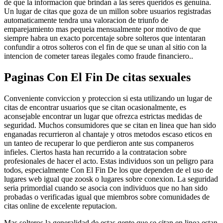
de que la informacion que brindan a las seres queridos es genuina.
Un lugar de citas que goza de un millon sobre usuarios registradas
automaticamente tendra una valoracion de triunfo de
emparejamiento mas pequeia mensualmente por motivo de que
siempre habra un exacto porcentaje sobre solteros que intentaran
confundir a otros solteros con el fin de que se unan al sitio con la
intencion de cometer tareas ilegales como fraude financiero..
Paginas Con El Fin De citas sexuales
Conveniente conviccion y proteccion si esta utilizando un lugar de
citas de encontrar usuarios que se citan ocasionalmente, es
aconsejable encontrar un lugar que ofrezca estrictas medidas de
seguridad. Muchos consumidores que se citan en linea que han sido
enganadas recurrieron al chantaje y otros metodos escaso eticos en
un tanteo de recuperar lo que perdieron ante sus companeros
infieles. Ciertos hasta han recurrido a la contratacion sobre
profesionales de hacer el acto. Estas individuos son un peligro para
todos, especialmente Con El Fin De los que dependen de el uso de
lugares web igual que zoosk o lugares sobre conexion. La seguridad
seri­a primordial cuando se asocia con individuos que no han sido
probadas o verificadas igual que miembros sobre comunidades de
citas online de excelente reputacion.
Mas solteros la generalidad de estas gente que se citan en linea estan