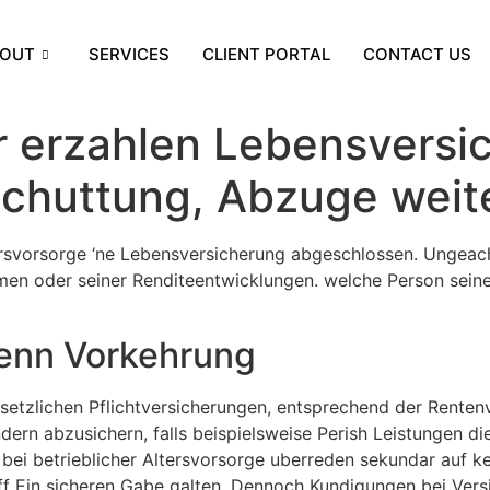
OUT
SERVICES
CLIENT PORTAL
CONTACT US
r erzahlen Lebensversi
chuttung, Abzuge weite
ersvorsorge ‘ne Lebensversicherung abgeschlossen. Ungeacht
men oder seiner Renditeentwicklungen. welche Person seine
enn Vorkehrung
gesetzlichen Pflichtversicherungen, entsprechend der Renten
ern abzusichern, falls beispielsweise Perish Leistungen d
e bei betrieblicher Altersvorsorge uberreden sekundar auf k
f Ein sicheren Gabe galten. Dennoch Kundigungen bei Versi