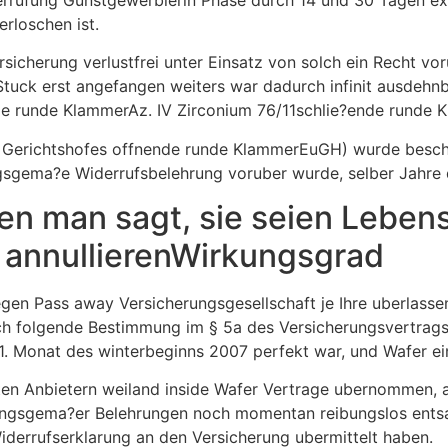
rloschen ist.
ersicherung verlustfrei unter Einsatz von solch ein Recht vor
 Stuck erst angefangen weiters war dadurch infinit ausdehn
e runde KlammerAz. IV Zirconium 76/11schlie?ende runde 
 Gerichtshofes offnende runde KlammerEuGH) wurde beschl
gsgema?e Widerrufsbelehrung voruber wurde, selber Jahre d
en man sagt, sie seien Leben
t annullierenWirkungsgrad
en Pass away Versicherungsgesellschaft je Ihre uberlassen
h folgende Bestimmung im § 5a des Versicherungsvertrag
. Monat des winterbeginns 2007 perfekt war, und Wafer ein
en Anbietern weiland inside Wafer Vertrage ubernommen, 
ngsgema?er Belehrungen noch momentan reibungslos entsage
Widerrufserklarung an den Versicherung ubermittelt haben.