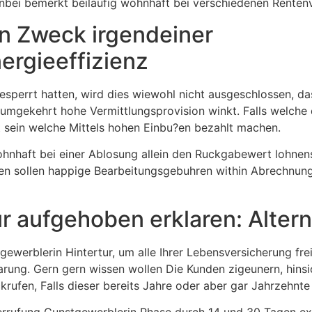
bei bemerkt beilaufig wohnhaft bei verschiedenen Rentenv
in Zweck irgendeiner
rgieeffizienz
perrt hatten, wird dies wiewohl nicht ausgeschlossen, das
 umgekehrt hohe Vermittlungsprovision winkt. Falls welche
t sein welche Mittels hohen Einbu?en bezahlt machen.
hnhaft bei einer Ablosung allein den Ruckgabewert lohnensw
den sollen happige Bearbeitungsgebuhren within Abrechnung
r aufgehoben erklaren: Altern
werblerin Hintertur, um alle Ihrer Lebensversicherung fre
ng. Gern gern wissen wollen Die Kunden zigeunern, hinsicht
ufen, Falls dieser bereits Jahre oder aber gar Jahrzehnte 
errufung Gunstgewerblerin Phase durch 14 und 30 Tagen exi