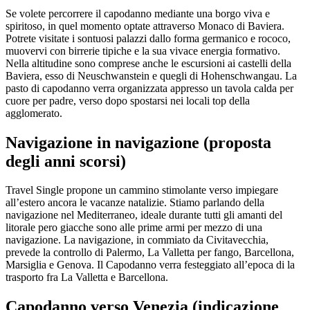
Se volete percorrere il capodanno mediante una borgo viva e
spiritoso, in quel momento optate attraverso Monaco di Baviera.
Potrete visitate i sontuosi palazzi dallo forma germanico e rococo,
muovervi con birrerie tipiche e la sua vivace energia formativo.
Nella altitudine sono comprese anche le escursioni ai castelli della
Baviera, esso di Neuschwanstein e quegli di Hohenschwangau. La
pasto di capodanno verra organizzata appresso un tavola calda per
cuore per padre, verso dopo spostarsi nei locali top della
agglomerato.
Navigazione in navigazione (proposta
degli anni scorsi)
Travel Single propone un cammino stimolante verso impiegare
all’estero ancora le vacanze natalizie. Stiamo parlando della
navigazione nel Mediterraneo, ideale durante tutti gli amanti del
litorale pero giacche sono alle prime armi per mezzo di una
navigazione. La navigazione, in commiato da Civitavecchia,
prevede la controllo di Palermo, La Valletta per fango, Barcellona,
Marsiglia e Genova. Il Capodanno verra festeggiato all’epoca di la
trasporto fra La Valletta e Barcellona.
Capodanno verso Venezia (indicazione