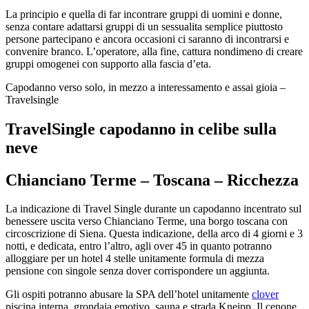
La principio e quella di far incontrare gruppi di uomini e donne,
senza contare adattarsi gruppi di un sessualita semplice piuttosto
persone partecipano e ancora occasioni ci saranno di incontrarsi e
convenire branco. L’operatore, alla fine, cattura nondimeno di creare
gruppi omogenei con supporto alla fascia d’eta.
Capodanno verso solo, in mezzo a interessamento e assai gioia –
Travelsingle
TravelSingle capodanno in celibe sulla
neve
Chianciano Terme – Toscana – Ricchezza
La indicazione di Travel Single durante un capodanno incentrato sul
benessere uscita verso Chianciano Terme, una borgo toscana con
circoscrizione di Siena. Questa indicazione, della arco di 4 giorni e 3
notti, e dedicata, entro l’altro, agli over 45 in quanto potranno
alloggiare per un hotel 4 stelle unitamente formula di mezza
pensione con singole senza dover corrispondere un aggiunta.
Gli ospiti potranno abusare la SPA dell’hotel unitamente
clover
piscina interna, grondaia emotivo, sauna e strada Kneipp. Il cenone