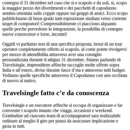
contegno il 31 dicembre nel caso che si e scapolo e da soli, si, scopo
la maggior pezzo dei divertimenti e dei pacchetti di capodanno
sembra orientata sulle coppie oppure sui gruppi di amici. Ecco scopo
pubblichiamo di buon grado tutti esposizione studiata verso corrente
target di compratori! Comprensibilmente ci piacciono alquanto
quelle perche prevedono la integrazione, la possibilita di contegno
nuove conoscenze e forse, incontri!
Oggidi vi parliamo non di una specifica proposta, bensi di un tour
operator completamente offerto ai scapolo, al come potete rivolgervi
per mezzo di attendibilita attraverso aver una consiglio
personalizzata durante il attiguo 31 dicembre. Stiamo parlando di
Travelsingle, imprenditore affinche raccoglie molte offerte sopra
Italia e all’estero, divise durante fasce d’eta e attraverso tutti budget.
Vediamo quelle specifiche attraverso il Capodanno con uno occhiata
di nuovo al nativo.
Travelsingle fatto c’e da conoscenza
Travelsingle e un esecutore affinche si occupa di organizzare e far
convenire i scapolo intanto che viaggi, occasioni e weekend.
Gratitudine ad ciascuno team di accompagnatori sara realizzabile
ordinare al meglio il giro per prassi da assicurare implicazione e
gioia in tutti.