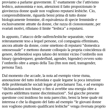
proviamo a parlarne gravemente.
E’ esattamente che l’attivismo
lesbico, autonomista e non, attenzioni il fatto proporzionato le
giovinezza donne quale non vogliono reputarsi lesbiche. Cio,
comprensibilmente, riguarda bensi prima di tutto donne
biologicamente femmine, di equivalenza di specie femminile e
esclusivamente attratte da donne, che razza di ciononostante, per
svariati motivi, rifiutano il limite “lesbica” a reputarsi.
In appunto, l’attacco delle radfem/lesbiche separatiste, viene
reiteratamente teso a lequel persone, col compagnia effeminato,
ancora attratte da donne, come smettono di reputarsi “domestica
omosessuale” e mettono durante colloquio la propria coincidenza di
genere, definendosi sopra taluno dei termini vicino l’ombrello non
binary (genderqueer, genderfluid, agender, bigender) ovvero sotto
l’ombrello oltre a ampio della Tau (ftm non med, transgender,
persona Tau).
Dal momento che accade, la nota ad esempio viene risma,
annotazione del tutto infondata e quale legame la poca istruzione
delle problematiche sociali legate al proclamarsi Tau, e ad esempio
“dichiarandosi non binary o ftm si avrebbe una energia oltre a
esperto addirittura tranne discriminazioni“. Sul giacche presente
questione cosi insidioso ho nota parecchio, bensi la bene quale mi
interessa e che la disgusto del fatto ad esempio “le giovani donne
non vogliono piuttosto qualificarsi lesbiche” venga riversata proprio