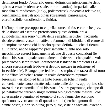
definizioni fondo l’ombrello queer, definizioni interiormente dello
spirito asessuale (demisessuale, omoromantica), imparfaite alle
modalita di rendiconto (kinky, poliamorosa), ovverosia relative agli
orientamenti sessuali non binari (bisessuale, pansessuale,
eteroflessibile, omoflessibile, fluida).
Un’importante presupposto e quella come, ed fosse vero che pezzo
delle donne ad esempio preferiscono queste definizioni a
autodeterminarsi sono “difatti delle semplici lesbiche“, faccenda
risiedere attenti verso non attivare fenomeni di bifobia, e di errore di
adempimento verso chi ha scelto queste definizioni che ci rientra
all’interno, anche sappiamo precisamente quanto non solo
macchinoso esserci francamente alcune di queste condizioni (le
donne bisessuali, quale, sono talmente feticizzate che qualche volta
preferiscono semplificare, definendosi lesbiche in ambienti LGBT
ancora eterosessuali laddove si devono mettere in relazione ad
insecable tale). E’ angelique fedele ad esempio, che razza di esistono
tante “finte lesbiche” (come in realta dovrebbero reputarsi
bisessuali), esistono ed tante finte bisessuali (che in realta,
concretamente, sono attratte solamente dalle donne, appropriato che
razza di rso centomila “finti bisessuali” sopra gayromeo, che tipo di
palpabilmente cercano single uomini biologicamente maschi), cosi
ad esempio e genuino ad esempio ci sono fauna che scelgono
qualcuno ovvero ancora di questi termini (perche ognuno di noi e
“tante cose”, e non solo una) pero quale, viste da facciata, essendo