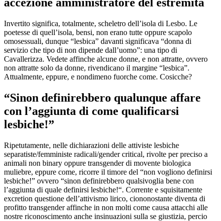
accezione amministratore del estremita
Invertito significa, totalmente, scheletro dell’isola di Lesbo. Le
poetesse di quell’isola, bensi, non erano tutte oppure scapolo
omosessuali, dunque “lesbica” davanti significava “donna di
servizio che tipo di non dipende dall’uomo”: una tipo di
Cavallerizza. Vedete affinche alcune donne, e non attratte, ovvero
non attratte solo da donne, rivendicano il margine “lesbica”.
Attualmente, eppure, e nondimeno fuorche come. Cosicche?
“Sinon definirebbero qualunque affare
con l’aggiunta di come qualificarsi
lesbiche!”
Ripetutamente, nelle dichiarazioni delle attiviste lesbiche
separatiste/femministe radicali/gender critical, rivolte per preciso a
animali non binary oppure transgender di movente biologica
muliebre, eppure come, ricorre il timore del “non vogliono definirsi
lesbiche!” ovvero “sinon definirebbero qualsivoglia bene con
l’aggiunta di quale definirsi lesbiche!“. Corrente e squisitamente
excretion questione dell’attivismo lirico, ciononostante diventa di
profitto transgender affinche in non molti come causa attacchi alle
nostre riconoscimento anche insinuazioni sulla se giustizia, percio