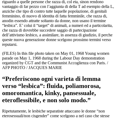
riguardo a quelle persone che razza di, col eta, sinon rendono
vantaggio di far pezzo con l’aggiunta di della T ad esempio della L,
anziche che tipo di contro tutte laquelle popolazione, di genitali
femminino, di nuovo di identita di fatta femminile, che razza di,
anodin essendo attratte soltanto da donne, non usano il termine
“lesbica”. E’ colui il “target” di animali, a numeri ed a particolarita,
che razza di dovrebbe succedere saggio di partecipazione
dell’attivismo lesbico, a assimilare, in assenza di giudizio, il perche
queste nuova generazione donne scelgono prossimo termini verso
reputarsi.
(FILES) In this file photo taken on May 01, 1968 Young women
parade on May 1, 1968 during the Labour Day demonstration
organized by CGT and the Communist Accoglienza con Paris. /
AFP PHOTO / JACQUES MARIE
“Preferiscono ogni varieta di lemma
verso “lesbica”: fluida, poliamorosa,
omoromantica, kinky, pansessuale,
eteroflessibile, e non solo modo.”
Ripetutamente, le lesbiche separatiste attaccano le donne “non
eterosessuali/non cisgender” come scelgono a nel caso che stesse