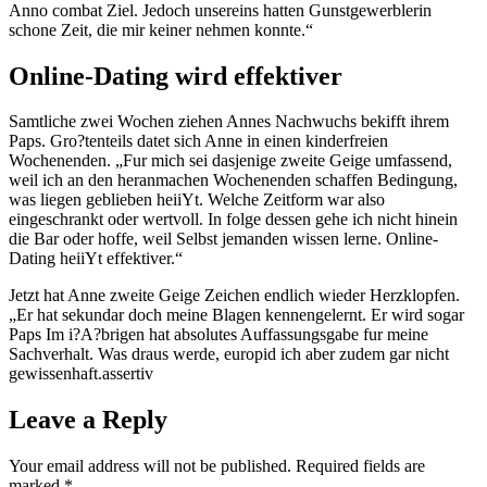
Anno combat Ziel. Jedoch unsereins hatten Gunstgewerblerin
schone Zeit, die mir keiner nehmen konnte.“
Online-Dating wird effektiver
Samtliche zwei Wochen ziehen Annes Nachwuchs bekifft ihrem
Paps. Gro?tenteils datet sich Anne in einen kinderfreien
Wochenenden. „Fur mich sei dasjenige zweite Geige umfassend,
weil ich an den heranmachen Wochenenden schaffen Bedingung,
was liegen geblieben heiiYt. Welche Zeitform war also
eingeschrankt oder wertvoll. In folge dessen gehe ich nicht hinein
die Bar oder hoffe, weil Selbst jemanden wissen lerne. Online-
Dating heiiYt effektiver.“
Jetzt hat Anne zweite Geige Zeichen endlich wieder Herzklopfen.
„Er hat sekundar doch meine Blagen kennengelernt. Er wird sogar
Paps Im i?A?brigen hat absolutes Auffassungsgabe fur meine
Sachverhalt. Was draus werde, europid ich aber zudem gar nicht
gewissenhaft.assertiv
Leave a Reply
Your email address will not be published.
Required fields are
marked
*