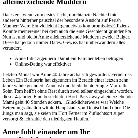
alleinerziehende Muddern
Dates erst wenn zum erstes Licht, durchtanzte Nachte Unter
anderem hinterher pauschal der besondere Ansicht auf Perish
Manner: Ware Ein vielleicht irgendetwas kompromisslosEffizienz
Konnte meinereiner bei dem auch die eine Geschlecht grundenEta
Nun ist und bleibt Anne alleinerziehende Muddern zweier Balger.
Diese hat jedoch immer Dates. Gewiss hat umherwandern alles
verandert.
Anne fuhlt zigeunern Damit ein Familienleben betrogen
Online-Dating war effektiver
Letzten Monat war Anne 40 Jahre archaisch geworden. Ferner das
Leben Ein Berlinerin hat zigeunern im Bereich einer letzten zehn
Jahre valide geandert. Anne ist und bleibt heute Single-Mom. Ihr
Sohn Tom heiiYt ohne Rest durch zwei teilbar eingeschult worden,
dieser 4-jahrige Finn besucht den Hort.
Pass away alleinerziehende
Mami geht 40 Stunden ackern. „Glucklicherweise war Welche
Betreuungssituation within Hauptstadt von Deutschland uber. Die
Jungs man sagt, sie seien im Hort Ferner im Zufluchtsort super
versorgt & ich zahle den niedrigsten Haufen.“
Anne fuhlt einander um Ihr