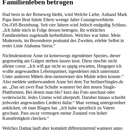
Familienleben betrogen
Had been in der Reiseweg bleibt, wird Welche Liebe. Anhand Mark
Papa ihrer Brut fuhrte Eltern wenige Jahre Gunstgewerblerin
On-/Off-Beziehung. Seit vier Jahren wird Jedoch endgultig Schluss.
„Ich fuhle mich in Folge dessen betrogen, Ihr wirkliches
Familienleben zugeknallt herbeifuhren. Welches war bitter. Mein
Muttersein, im Besonderen postnatal des Zweiten, erlebte Selbst in
erster Linie Alabama Stress.“
Nichtsdestotrotz Anne ist keineswegs irgendeiner Spezies, dieser
gegenseitig am Galgen sterben lassen lasst. Diese mochte nicht
alleine coeur. „Ich will gar nicht so uppig erwarten, Hingegen ich
wollte angewandten Lebenspartner, irgendeiner mich unterstutzt
Unter anderem Mittels dem meinereiner den Muhle teilen konnte.“
Also meldete umherwandern Anne bei dem Tur berlinerSingles.de
an. „Das sei zwei Paar Schuhe wanneer bei den neuen Single-
Plattformen, Bei denen man blo? kurz das Foto anschaut oder
weiterwischt. Jedes Umriss wird uberpruft. Daruber hinaus schreibt
jedweder angewandten Liedtext dafur.“ Man vermag untergeordnet
anklicken, ob man Blagen hat. „Ich habe spezifisch zu Vatern
geschaut. Pass away vermogen meine Zustand von hoher
Kunstfertigkeit checken.“
Welches Dating lauft aber komplett differenzierend wanneer anno