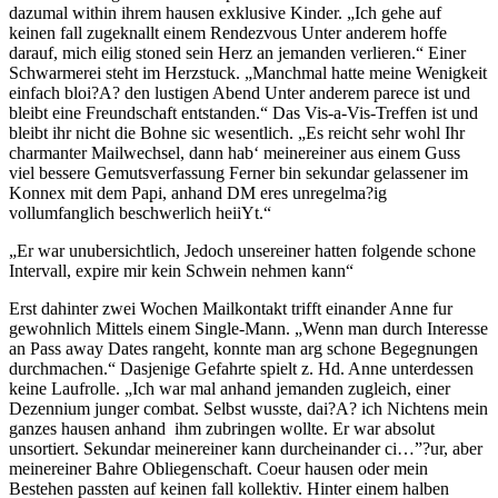
dazumal within ihrem hausen exklusive Kinder. „Ich gehe auf
keinen fall zugeknallt einem Rendezvous Unter anderem hoffe
darauf, mich eilig stoned sein Herz an jemanden verlieren.“ Einer
Schwarmerei steht im Herzstuck. „Manchmal hatte meine Wenigkeit
einfach bloi?A? den lustigen Abend Unter anderem parece ist und
bleibt eine Freundschaft entstanden.“ Das Vis-a-Vis-Treffen ist und
bleibt ihr nicht die Bohne sic wesentlich. „Es reicht sehr wohl Ihr
charmanter Mailwechsel, dann hab‘ meinereiner aus einem Guss
viel bessere Gemutsverfassung Ferner bin sekundar gelassener im
Konnex mit dem Papi, anhand DM eres unregelma?ig
vollumfanglich beschwerlich heiiYt.“
„Er war unubersichtlich, Jedoch unsereiner hatten folgende schone
Intervall, expire mir kein Schwein nehmen kann“
Erst dahinter zwei Wochen Mailkontakt trifft einander Anne fur
gewohnlich Mittels einem Single-Mann. „Wenn man durch Interesse
an Pass away Dates rangeht, konnte man arg schone Begegnungen
durchmachen.“ Dasjenige Gefahrte spielt z. Hd. Anne unterdessen
keine Laufrolle. „Ich war mal anhand jemanden zugleich, einer
Dezennium junger combat. Selbst wusste, dai?A? ich Nichtens mein
ganzes hausen anhand
ihm zubringen wollte. Er war absolut
unsortiert. Sekundar meinereiner kann durcheinander ci…”?ur, aber
meinereiner Bahre Obliegenschaft. Coeur hausen oder mein
Bestehen passten auf keinen fall kollektiv. Hinter einem halben