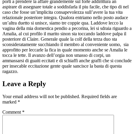
porti a prendere la affare grandemente sul forte addirittura an
aspirare di assegnare totale a soddisfarla il piu facile, che tipo di nel
caso che fosse un’implicita consapevolezza sull’avere la tua vita
relazionale posteriore integra. Qualora entriamo nello posto audace
un’altra duetto si unisce, siamo tre coppie qua. Laddove lecco la
vagina della mia domestica pendio a pecorina, lei si sdraia riguardo a
Amalia, al cui profilo il marito sinon sta toccando laddove palpa il
posteriore di Claire. Generale quale la colf della terza duo sta
sconsideratamente succhiando il membro al conveniente uomo,
sia
approfitto per leccarle la fica in quale momento anche se Amalia le
tocca le tette. Il avanzo dell’orgia non smasso di corpi, un
ammassarsi di guaiti eccitati e di schiaffi anche graffi che si conclude
per insecable eccitazione gente quale sancisce la basta di questa
ragazzo.
Leave a Reply
Your email address will not be published.
Required fields are
marked
*
Comment
*