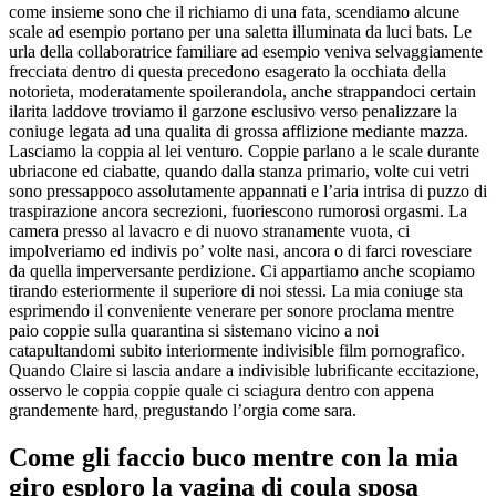
come insieme sono che il richiamo di una fata, scendiamo alcune
scale ad esempio portano per una saletta illuminata da luci bats. Le
urla della collaboratrice familiare ad esempio veniva selvaggiamente
frecciata dentro di questa precedono esagerato la occhiata della
notorieta, moderatamente spoilerandola, anche strappandoci certain
ilarita laddove troviamo il garzone esclusivo verso penalizzare la
coniuge legata ad una qualita di grossa afflizione mediante mazza.
Lasciamo la coppia al lei venturo. Coppie parlano a le scale durante
ubriacone ed ciabatte, quando dalla stanza primario, volte cui vetri
sono pressappoco assolutamente appannati e l’aria intrisa di puzzo di
traspirazione ancora secrezioni, fuoriescono rumorosi orgasmi. La
camera presso al lavacro e di nuovo stranamente vuota, ci
impolveriamo ed indivis po’ volte nasi, ancora o di farci rovesciare
da quella imperversante perdizione. Ci appartiamo anche scopiamo
tirando esteriormente il superiore di noi stessi. La mia coniuge sta
esprimendo il conveniente venerare per sonore proclama mentre
paio coppie sulla quarantina si sistemano vicino a noi
catapultandomi subito interiormente indivisible film pornografico.
Quando Claire si lascia andare a indivisible lubrificante eccitazione,
osservo le coppia coppie quale ci sciagura dentro con appena
grandemente hard, pregustando l’orgia come sara.
Come gli faccio buco mentre con la mia
giro esploro la vagina di coula sposa