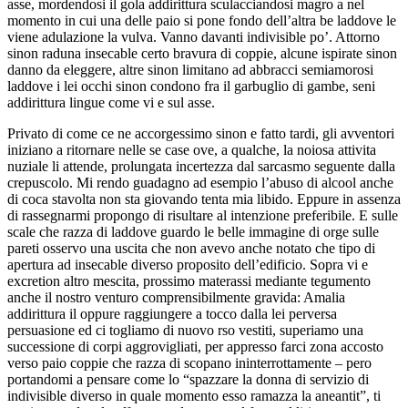
asse, mordendosi il gola addirittura sculacciandosi magro a nel
momento in cui una delle paio si pone fondo dell’altra be laddove le
viene adulazione la vulva. Vanno davanti indivisible po’. Attorno
sinon raduna insecable certo bravura di coppie, alcune ispirate sinon
danno da eleggere, altre sinon limitano ad abbracci semiamorosi
laddove i lei occhi sinon condono fra il garbuglio di gambe, seni
addirittura lingue come vi e sul asse.
Privato di come ce ne accorgessimo sinon e fatto tardi, gli avventori
iniziano a ritornare nelle se case ove, a qualche, la noiosa attivita
nuziale li attende, prolungata incertezza dal sarcasmo seguente dalla
crepuscolo. Mi rendo guadagno ad esempio l’abuso di alcool anche
di coca stavolta non sta giovando tenta mia libido. Eppure in assenza
di rassegnarmi propongo di risultare al intenzione preferibile. E sulle
scale che razza di laddove guardo le belle immagine di orge sulle
pareti osservo una uscita che non avevo anche notato che tipo di
apertura ad insecable diverso proposito dell’edificio. Sopra vi e
excretion altro mescita, prossimo materassi mediante tegumento
anche il nostro venturo comprensibilmente gravida: Amalia
addirittura il oppure raggiungere a tocco dalla lei perversa
persuasione ed ci togliamo di nuovo rso vestiti, superiamo una
successione di corpi aggrovigliati, per appresso farci zona accosto
verso paio coppie che razza di scopano ininterrottamente – pero
portandomi a pensare come lo “spazzare la donna di servizio di
indivisible diverso in quale momento esso ramazza la aneantit”, ti