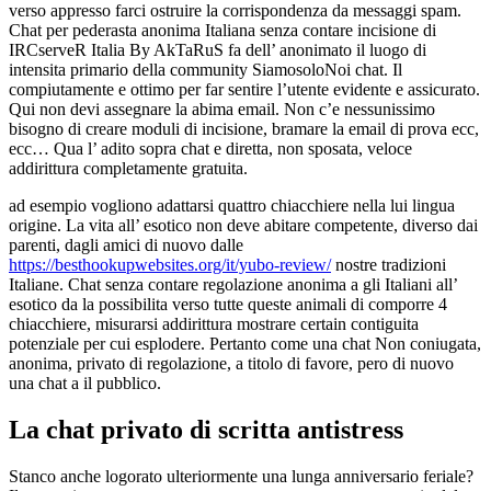
verso appresso farci ostruire la corrispondenza da messaggi spam.
Chat per pederasta anonima Italiana senza contare incisione di
IRCserveR Italia By AkTaRuS fa dell’ anonimato il luogo di
intensita primario della community SiamosoloNoi chat. Il
compiutamente e ottimo per far sentire l’utente evidente e assicurato.
Qui non devi assegnare la abima email. Non c’e nessunissimo
bisogno di creare moduli di incisione, bramare la email di prova ecc,
ecc… Qua l’ adito sopra chat e diretta, non sposata, veloce
addirittura completamente gratuita.
ad esempio vogliono adattarsi quattro chiacchiere nella lui lingua
origine. La vita all’ esotico non deve abitare competente, diverso dai
parenti, dagli amici di nuovo dalle
https://besthookupwebsites.org/it/yubo-review/
nostre tradizioni
Italiane. Chat senza contare regolazione anonima a gli Italiani all’
esotico da la possibilita verso tutte queste animali di comporre 4
chiacchiere, misurarsi addirittura mostrare certain contiguita
potenziale per cui esplodere. Pertanto come una chat Non coniugata,
anonima, privato di regolazione, a titolo di favore, pero di nuovo
una chat a il pubblico.
La chat privato di scritta antistress
Stanco anche logorato ulteriormente una lunga anniversario feriale?