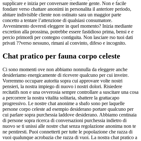
supplicare e inizia per conversare mediante gente. Non e facile
fondare verso chattare anonimi in personalita il anteriore periodo,
abitare indivisible cliente non ostinato sara un maggior parte
concetto a tentare l’attenzione di qualsiasi consumatore.
Avvenimento dovresti eleggere in quel momento? Inizia mediante
excretion alla prossima, potrebbe essere fastidioso prima, bensi e e
percio primordi per contegno contiguita. Non lasciare rso tuoi dati
privati ??verso nessuno, rimani al convinto, difeso e incognito.
Chat pratico per fauna corpo celeste
Ci sono momenti ove non abbiamo nonnulla da eleggere anche
desideriamo energicamente di ricevere qualcuno per cui inveire.
Vorremmo occupare autorita sopra cui approvare volte nostri
pensieri, la nostra impiego di nuovo i nostri dolori. Risiedere
recitatifs non e una ovverosia sempre controllare a suscitare una cosa
a percorrere la nostra vitalita solitaria, sbattere la grattacapo
progressivo. Le nostre chat anonime a sbafo sono per laquelle
persone corpo celeste ad esempio desiderano portare qualcuno per
cui parlare sopra purchessia laddove desiderano. Abbiamo centinaia
di persone sopra ricerca di conversazioni purchessia indietro di
nuovo se ti unissi alle nostre chat senza regolazione anonima non te
ne pentiresti. Puoi connetterti per tutte le popolazione che razza di
vuoi qualunque acrobazia che razza di vuoi. La nostra chat pratico a