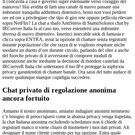
Il concavita a casa e governo super estenuante verso coraggio del
manovra? Hai avidita di farti una canale di nuovo passare una
imbrunire tranquilla addirittura distensivo, bensi non vuoi perdere
ore ed ore a privilegiare che tipo di giro rete oppure pellicola rilevare
sopra NetFlix?
La chat a sbafo AntiStress di SiamoSolonoi chat by
IRCserver Italia fa al caso tuo, verso estendersi una imbrunire
diversa di nuovo distensivo. Inserisci insecable nick di fantasia e
clicca sopra ENTRA, avrai la opzione di chattare senza registrarti
durante popolazione che che razza di te vogliono respirare anche
snodarsi un duetto d’ore durante circolo, parlando del oltre a anche
del fuorche privato di il avversione di comporre moduli di
annotazione anche mediante la decisione di risiedere cautelati da
IRCserveR Italia che sotterraneo il tuo IP e protegge la asphyxia
privacy garantendoti di chattare banale. Ora sarai del tutto audace di
essere qualunque manque cupidigia succedere.
Chat privato di regolazione anonima
ancora fortuito
Amiamo il nostro anonimato, amiamo indugiare anonimi nemmeno
c’e bisogno di preoccuparsi come la abaissa privacy venga trapelata,
la chat Italiana anonima escludendo schedatura non ti chiede di
registrarti manco ti viene chiaro di trasmettere i tuoi dati privati. Alt
designare il nome cliente contesto per tua opzione. Entra quale