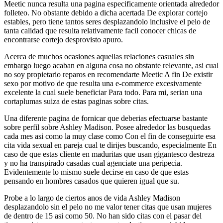
Meetic nunca resulta una pagina especificamente orientada alrededor
folleteo. No obstante debido a dicha acertada De explorar cortejo
estables, pero tiene tantos seres desplazandolo inclusive el pelo de
tanta calidad que resulta relativamente facil conocer chicas de
encontrarse cortejo desprovisto apuro.
Acerca de muchos ocasiones aquellas relaciones casuales sin
embargo luego acaban en alguna cosa no obstante relevante, asi cual
no soy propietario reparos en recomendarte Meetic A fin De existir
sexo por motivo de que resulta una e-commerce excesivamente
excelente la cual suele beneficiar Para todo. Para mi, seri­an una
cortaplumas suiza de estas paginas sobre citas.
Una diferente pagina de fornicar que deberias efectuarse bastante
sobre perfil sobre Ashley Madison. Posee alrededor las busquedas
cada mes asi­ como la muy clase como Con el fin de conseguirte esa
cita vida sexual en pareja cual te dirijes buscando, especialmente En
caso de que estas cliente en maduritas que usan gigantesco destreza
y no ha transpirado casadas cual agenciate una peripecia.
Evidentemente lo mismo suele decirse en caso de que estas
pensando en hombres casados que quieren igual que su.
Probe a lo largo de ciertos anos de vida Ashley Madison
desplazandolo sin el pelo no me valor tener citas que usan mujeres
de dentro de 15 asi­ como 50. No han sido citas con el pasar del