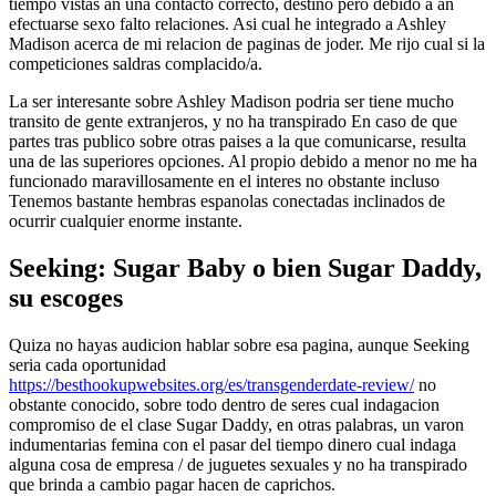
tiempo vistas an una contacto correcto, destino pero debido a an
efectuarse sexo falto relaciones. Asi cual he integrado a Ashley
Madison acerca de mi relacion de paginas de joder. Me rijo cual si la
competiciones saldras complacido/a.
La ser interesante sobre Ashley Madison podri­a ser tiene mucho
transito de gente extranjeros, y no ha transpirado En caso de que
partes tras publico sobre otras paises a la que comunicarse, resulta
una de las superiores opciones. Al propio debido a menor no me ha
funcionado maravillosamente en el interes no obstante incluso
Tenemos bastante hembras espanolas conectadas inclinados de
ocurrir cualquier enorme instante.
Seeking: Sugar Baby o bien Sugar Daddy,
su escoges
Quiza no hayas audicion hablar sobre esa pagina, aunque Seeking
seri­a cada oportunidad
https://besthookupwebsites.org/es/transgenderdate-review/
no
obstante conocido, sobre todo dentro de seres cual indagacion
compromiso de el clase Sugar Daddy, en otras palabras, un varon
indumentarias femina con el pasar del tiempo dinero cual indaga
alguna cosa de empresa / de juguetes sexuales y no ha transpirado
que brinda a cambio pagar hacen de caprichos.