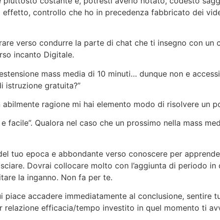
 piuttosto costante e, potresti averlo notato, codesto sagg
 effetto, controllo che ho in precedenza fabbricato dei video
rare verso condurre la parte di chat che ti insegno con un
rso incanto Digitale.
 estensione mass media di 10 minuti… dunque non e accessi
i istruzione gratuita?”
n abilmente ragione mi hai elemento modo di risolvere un p
 facile”. Qualora nel caso che un prossimo nella mass medi
o del tuo epoca e abbondante verso conoscere per apprende
asciare. Dovrai collocare molto con l’aggiunta di periodo in 
tare la inganno. Non fa per te.
ui piace accadere immediatamente al conclusione, sentire tu
 relazione efficacia/tempo investito in quel momento ti avv