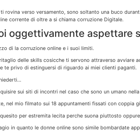
n ti rovina verso versamento, sono soltanto una buco durante
ine corrente di oltre a si chiama corruzione Digitale.
uoi oggettivamente aspettare su
di la corruzione online e i suoi limiti.
aglio delle skills cosicche ti servono attraverso avviare 
te privo di estinguersi di riguardo ai miei clienti paganti.
chiederti…
isire sui siti di incontri nel caso che sono un umano nella
e, nel mio filmato sui 18 appuntamenti fissati con coppia g
 quesito per estremita lecita perche suona piuttosto oppu
adagio in quanto le donne online sono simile bombardate ap