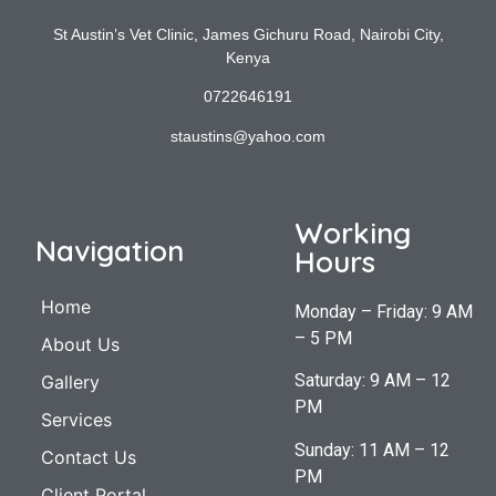
St Austin’s Vet Clinic, James Gichuru Road, Nairobi City,
Kenya
0722646191
staustins@yahoo.com
Working
Navigation
Hours
Home
Monday – Friday: 9 AM
– 5 PM
About Us
Saturday: 9 AM – 12
Gallery
PM
Services
Sunday: 11 AM – 12
Contact Us
PM
Client Portal