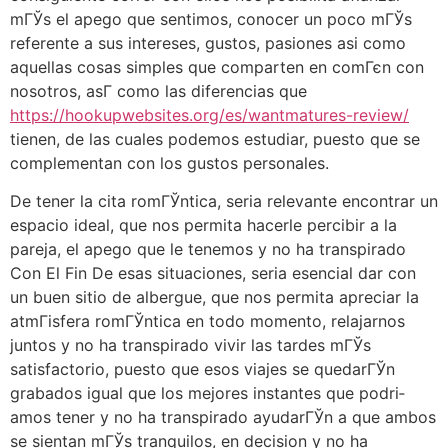
mГЎs el apego que sentimos, conocer un poco mГЎs
referente a sus intereses, gustos, pasiones asi­ como
aquellas cosas simples que comparten en comГєn con
nosotros, asГ­ como las diferencias que
https://hookupwebsites.org/es/wantmatures-review/
tienen, de las cuales podemos estudiar, puesto que se
complementan con los gustos personales.
De tener la cita romГЎntica, seri­a relevante encontrar un
espacio ideal, que nos permita hacerle percibir a la
pareja, el apego que le tenemos y no ha transpirado
Con El Fin De esas situaciones, seri­a esencial dar con
un buen sitio de albergue, que nos permita apreciar la
atmГіsfera romГЎntica en todo momento, relajarnos
juntos y no ha transpirado vivir las tardes mГЎs
satisfactorio, puesto que esos viajes se quedarГЎn
grabados igual que los mejores instantes que podri­
amos tener y no ha transpirado ayudarГЎn a que ambos
se sientan mГЎs tranquilos, en decision y no ha