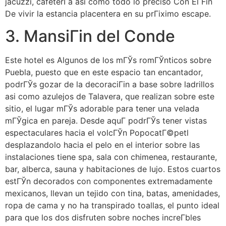
jacuzzi, cafeterГ­a asi­ como todo lo preciso Con El Fin
De vivir la estancia placentera en su prГіximo escape.
3. MansiГіn del Conde
Este hotel es Algunos de los mГЎs romГЎnticos sobre
Puebla, puesto que en este espacio tan encantador,
podrГЎs gozar de la decoraciГіn a base sobre ladrillos
asi­ como azulejos de Talavera, que realizan sobre este
sitio, el lugar mГЎs adorable para tener una velada
mГЎgica en pareja. Desde aquГ­ podrГЎs tener vistas
espectaculares hacia el volcГЎn PopocatГ©petl
desplazandolo hacia el pelo en el interior sobre las
instalaciones tiene spa, sala con chimenea, restaurante,
bar, alberca, sauna y habitaciones de lujo. Estos cuartos
estГЎn decorados con componentes extremadamente
mexicanos, llevan un tejido con tina, batas, amenidades,
ropa de cama y no ha transpirado toallas, el punto ideal
para que los dos disfruten sobre noches increГ­bles