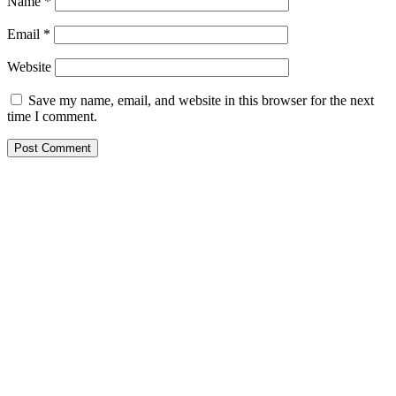
Name
*
Email
*
Website
Save my name, email, and website in this browser for the next
time I comment.
St Austin's Rd Vetrinary Clinic
St Austin’s Vet Clinic, James Gichuru Road, Nairobi City,
Kenya
0722646191
staustins@yahoo.com