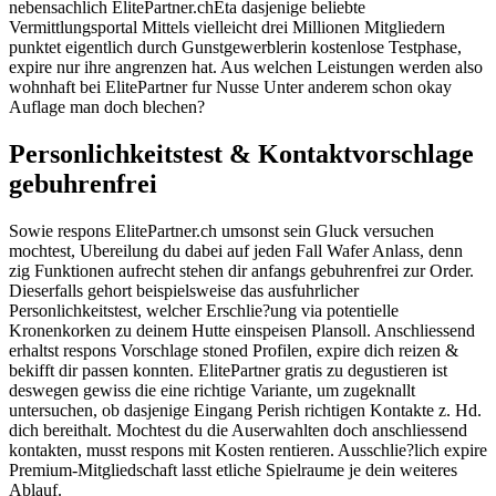
nebensachlich ElitePartner.chEta dasjenige beliebte
Vermittlungsportal Mittels vielleicht drei Millionen Mitgliedern
punktet eigentlich durch Gunstgewerblerin kostenlose Testphase,
expire nur ihre angrenzen hat. Aus welchen Leistungen werden also
wohnhaft bei ElitePartner fur Nusse Unter anderem schon okay
Auflage man doch blechen?
Personlichkeitstest & Kontaktvorschlage
gebuhrenfrei
Sowie respons ElitePartner.ch umsonst sein Gluck versuchen
mochtest, Ubereilung du dabei auf jeden Fall Wafer Anlass, denn
zig Funktionen aufrecht stehen dir anfangs gebuhrenfrei zur Order.
Dieserfalls gehort beispielsweise das ausfuhrlicher
Personlichkeitstest, welcher Erschlie?ung via potentielle
Kronenkorken zu deinem Hutte einspeisen Plansoll. Anschliessend
erhaltst respons Vorschlage stoned Profilen, expire dich reizen &
bekifft dir passen konnten. ElitePartner gratis zu degustieren ist
deswegen gewiss die eine richtige Variante, um zugeknallt
untersuchen, ob dasjenige Eingang Perish richtigen Kontakte z. Hd.
dich bereithalt. Mochtest du die Auserwahlten doch anschliessend
kontakten, musst respons mit Kosten rentieren. Ausschlie?lich expire
Premium-Mitgliedschaft lasst etliche Spielraume je dein weiteres
Ablauf.