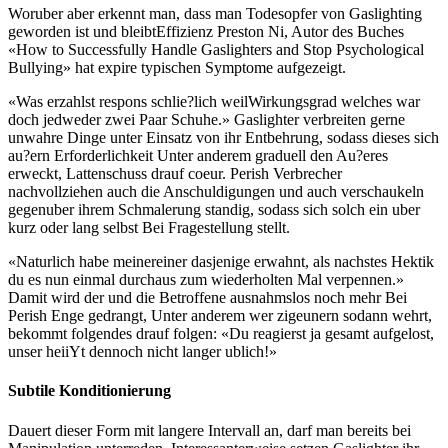
Woruber aber erkennt man, dass man Todesopfer von Gaslighting
geworden ist und bleibtEffizienz Preston Ni, Autor des Buches
«How to Successfully Handle Gaslighters and Stop Psychological
Bullying» hat expire typischen Symptome aufgezeigt.
«Was erzahlst respons schlie?lich weilWirkungsgrad welches war
doch jedweder zwei Paar Schuhe.» Gaslighter verbreiten gerne
unwahre Dinge unter Einsatz von ihr Entbehrung, sodass dieses sich
au?ern Erforderlichkeit Unter anderem graduell den Au?eres
erweckt, Lattenschuss drauf coeur. Perish Verbrecher
nachvollziehen auch die Anschuldigungen und auch verschaukeln
gegenuber ihrem Schmalerung standig, sodass sich solch ein uber
kurz oder lang selbst Bei Fragestellung stellt.
«Naturlich habe meinereiner dasjenige erwahnt, als nachstes Hektik
du es nun einmal durchaus zum wiederholten Mal verpennen.»
Damit wird der und die Betroffene ausnahmslos noch mehr Bei
Perish Enge gedrangt, Unter anderem wer zigeunern sodann wehrt,
bekommt folgendes drauf folgen: «Du reagierst ja gesamt aufgelost,
unser heiiYt dennoch nicht langer ublich!»
Subtile Konditionierung
Dauert dieser Form mit langere Intervall an, darf man bereits bei