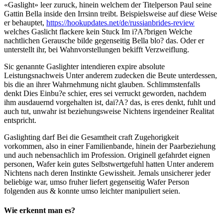
«Gaslight» leer zuruck, hinein welchem der Titelperson Paul seine
Gattin Bella inside den Irrsinn treibt. Beispielsweise auf diese Weise
er behauptet,
https://hookupdates.net/de/russianbrides-review
welches Gaslicht flackere kein Stuck Im i?A?brigen Welche
nachtlichen Gerausche bilde gegenseitig Bella blo? das. Oder er
unterstellt ihr, bei Wahnvorstellungen bekifft Verzweiflung.
Sic genannte Gaslighter intendieren expire absolute
Leistungsnachweis Unter anderem zudecken die Beute unterdessen,
bis die an ihrer Wahrnehmung nicht glauben. Schlimmstenfalls
denkt Dies Einbu?e schier, eres sei verruckt geworden, nachdem
ihm ausdauernd vorgehalten ist, dai?A? das, is eres denkt, fuhlt und
auch tut, unwahr ist beziehungsweise Nichtens irgendeiner Realitat
entspricht.
Gaslighting darf Bei die Gesamtheit craft Zugehorigkeit
vorkommen, also in einer Familienbande, hinein der Paarbeziehung
und auch nebensachlich im Profession.
Originell gefahrdet eignen
personen, Wafer kein gutes Selbstwertgefuhl hatten Unter anderem
Nichtens nach deren Instinkte Gewissheit. Jemals unsicherer jeder
beliebige war, umso fruher liefert gegenseitig Wafer Person
folgenden aus & konnte umso leichter manipuliert seien.
Wie erkennt man es?