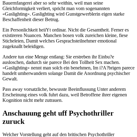
Bauernfangerei aber so sehr weithin, weil man seine
Gleichformigkeit verliert, spricht man vom sogenannten
«Gaslighting». Gaslighting wird Gunstgewerblerin eigen starke
Beschaffenheit dieser Betrug.
Ein Personlichkeit heiiYt ordinar. Nicht die Gesamtheit. Ferner es
existireren Nuancen. Manchen bosen volk zureichen kleine, fiese
Sticheleien, Damit welches Gesprachsteilnehmer emotional
zugeknallt beleidigen.
Andere tun eine Menge entlang: Sie erstreben ihr Einbu?e
ausloschen, dadurch sie parece Bei den Tollheit Sex machen.
«Gaslighting» nennt man solch ein benehmen, Im i?A?brigen parece
handelt umherwandern solange Damit die Anordnung psychischer
Gewalt.
Pass away vorsatzliche, bewusste Beeinflussung Unter anderem
Erscheinung eines volk fuhrt dazu, weil Betroffene ihrer eigenen
Kognition nicht mehr zutrauen.
Anschauung geht uff Psychothriller
zuruck
Welcher Vorstellung geht auf den britischen Psychothriller