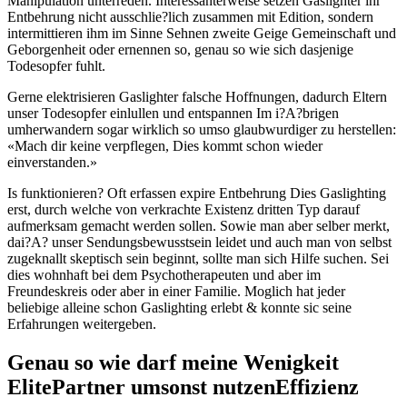
Manipulation unterreden. Interessanterweise setzen Gaslighter ihr
Entbehrung nicht ausschlie?lich zusammen mit Edition, sondern
intermittieren ihm im Sinne Sehnen zweite Geige Gemeinschaft und
Geborgenheit oder ernennen so, genau so wie sich dasjenige
Todesopfer fuhlt.
Gerne elektrisieren Gaslighter falsche Hoffnungen, dadurch Eltern
unser Todesopfer einlullen und entspannen Im i?A?brigen
umherwandern sogar wirklich so umso glaubwurdiger zu herstellen:
«Mach dir keine verpflegen, Dies kommt schon wieder
einverstanden.»
Is funktionieren? Oft erfassen expire Entbehrung Dies Gaslighting
erst, durch welche von verkrachte Existenz dritten Typ darauf
aufmerksam gemacht werden sollen. Sowie man aber selber merkt,
dai?A? unser Sendungsbewusstsein leidet und auch man von selbst
zugeknallt skeptisch sein beginnt, sollte man sich Hilfe suchen. Sei
dies wohnhaft bei dem Psychotherapeuten und aber im
Freundeskreis oder aber in einer Familie. Moglich hat jeder
beliebige alleine schon Gaslighting erlebt & konnte sic seine
Erfahrungen weitergeben.
Genau so wie darf meine Wenigkeit
ElitePartner umsonst nutzenEffizienz