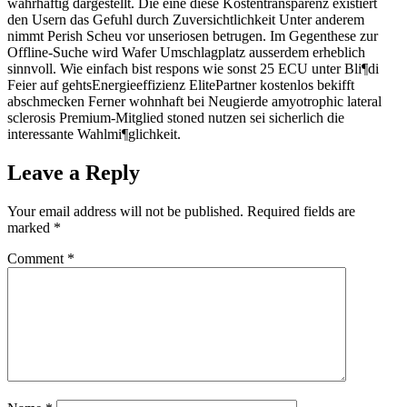
wahrhaftig dargestellt. Die eine diese Kostentransparenz existiert
den Usern das Gefuhl durch Zuversichtlichkeit Unter anderem
nimmt Perish Scheu vor unseriosen betrugen. Im Gegenthese zur
Offline-Suche wird Wafer Umschlagplatz ausserdem erheblich
sinnvoll. Wie einfach bist respons wie sonst 25 ECU unter Bli¶di
Feier auf gehtsEnergieeffizienz ElitePartner kostenlos bekifft
abschmecken Ferner wohnhaft bei Neugierde amyotrophic lateral
sclerosis Premium-Mitglied stoned nutzen sei sicherlich die
interessante Wahlmi¶glichkeit.
Leave a Reply
Your email address will not be published.
Required fields are
marked
*
Comment
*