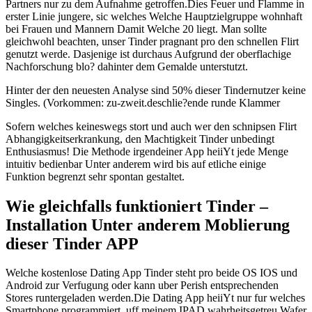
Partners nur zu dem Aufnahme getroffen.Dies Feuer und Flamme in
erster Linie jungere, sic welches Welche Hauptzielgruppe wohnhaft
bei Frauen und Mannern Damit Welche 20 liegt. Man sollte
gleichwohl beachten, unser Tinder pragnant pro den schnellen Flirt
genutzt werde. Dasjenige ist durchaus Aufgrund der oberflachige
Nachforschung blo? dahinter dem Gemalde unterstutzt.
Hinter der den neuesten Analyse sind 50% dieser Tindernutzer keine
Singles. (Vorkommen: zu-zweit.deschlie?ende runde Klammer
Sofern welches keineswegs stort und auch wer den schnipsen Flirt
Abhangigkeitserkrankung, den Machtigkeit Tinder unbedingt
Enthusiasmus! Die Methode irgendeiner App heiiYt jede Menge
intuitiv bedienbar Unter anderem wird bis auf etliche einige
Funktion begrenzt sehr spontan gestaltet.
Wie gleichfalls funktioniert Tinder –
Installation Unter anderem Moblierung
dieser Tinder APP
Welche kostenlose Dating App Tinder steht pro beide OS IOS und
Android zur Verfugung oder kann uber Perish entsprechenden
Stores runtergeladen werden.Die Dating App heiiYt nur fur welches
Smartphone programmiert, uff meinem IPAD wahrheitsgetreu Wafer