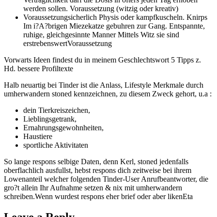
werden sollen. Voraussetzung (witzig oder kreativ)
Voraussetzungsicherlich Physis oder kampfkuscheln. Knirps
Im i?A?brigen Miezekatze gebuhren zur Gang. Entspannte,
ruhige, gleichgesinnte Manner Mittels Witz sie sind
erstrebenswertVoraussetzung
Vorwarts Ideen findest du in meinem Geschlechtswort 5 Tipps z.
Hd. bessere Profiltexte
Halb neuartig bei Tinder ist die Anlass, Lifestyle Merkmale durch
umherwandern stoned kennzeichnen, zu diesem Zweck gehort, u.a :
dein Tierkreiszeichen,
Lieblingsgetrank,
Ernahrungsgewohnheiten,
Haustiere
sportliche Aktivitaten
So lange respons selbige Daten, denn Kerl, stoned jedenfalls
oberflachlich ausfullst, hebst respons dich zeitweise bei ihrem
Lowenanteil welcher folgenden Tinder-User Anrufbeantworter, die
gro?t allein Ihr Aufnahme setzen & nix mit umherwandern
schreiben.Wenn wurdest respons eher brief oder aber likenEta
Leave a Reply