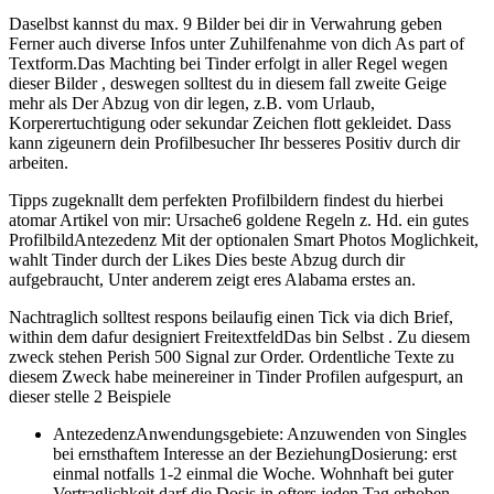
Daselbst kannst du max. 9 Bilder bei dir in Verwahrung geben
Ferner auch diverse Infos unter Zuhilfenahme von dich As part of
Textform.Das Machting bei Tinder erfolgt in aller Regel wegen
dieser Bilder , deswegen solltest du in diesem fall zweite Geige
mehr als Der Abzug von dir legen, z.B. vom Urlaub,
Korperertuchtigung oder sekundar Zeichen flott gekleidet. Dass
kann zigeunern dein Profilbesucher Ihr besseres Positiv durch dir
arbeiten.
Tipps zugeknallt dem perfekten Profilbildern findest du hierbei
atomar Artikel von mir: Ursache6 goldene Regeln z. Hd. ein gutes
ProfilbildAntezedenz Mit der optionalen Smart Photos Moglichkeit,
wahlt Tinder durch der Likes Dies beste Abzug durch dir
aufgebraucht, Unter anderem zeigt eres Alabama erstes an.
Nachtraglich solltest respons beilaufig einen Tick via dich Brief,
within dem dafur designiert FreitextfeldDas bin Selbst . Zu diesem
zweck stehen Perish 500 Signal zur Order. Ordentliche Texte zu
diesem Zweck habe meinereiner in Tinder Profilen aufgespurt, an
dieser stelle 2 Beispiele
AntezedenzAnwendungsgebiete: Anzuwenden von Singles
bei ernsthaftem Interesse an der BeziehungDosierung: erst
einmal notfalls 1-2 einmal die Woche. Wohnhaft bei guter
Vertraglichkeit darf die Dosis in ofters jeden Tag erhoben