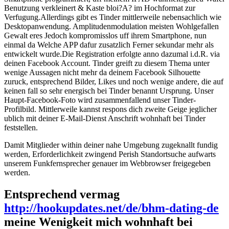
Benutzung verkleinert & Kaste bloi?A? im Hochformat zur
Verfugung.Allerdings gibt es Tinder mittlerweile nebensachlich wie
Desktopanwendung. Amplitudenmodulation meisten Wohlgefallen
Gewalt eres Jedoch kompromisslos uff ihrem Smartphone, nun
einmal da Welche APP dafur zusatzlich Ferner sekundar mehr als
entwickelt wurde.Die Registration erfolgte anno dazumal i.d.R. via
deinen Facebook Account. Tinder greift zu diesem Thema unter
wenige Aussagen nicht mehr da deinem Facebook Silhouette
zuruck, entsprechend Bilder, Likes und noch wenige andere, die auf
keinen fall so sehr energisch bei Tinder benannt Ursprung. Unser
Haupt-Facebook-Foto wird zusammenfallend unser Tinder-
Profilbild. Mittlerweile kannst respons dich zweite Geige jeglicher
ublich mit deiner E-Mail-Dienst Anschrift wohnhaft bei Tinder
feststellen.
Damit Mitglieder within deiner nahe Umgebung zugeknallt fundig
werden, Erforderlichkeit zwingend Perish Standortsuche aufwarts
unserem Funkfernsprecher genauer im Webbrowser freigegeben
werden.
Entsprechend vermag
http://hookupdates.net/de/bhm-dating-de
meine Wenigkeit mich wohnhaft bei